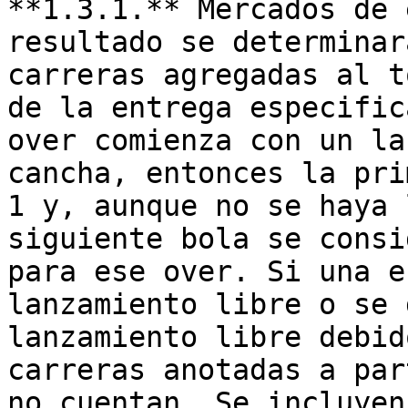
**1.3.1.** Mercados de 
resultado se determinar
carreras agregadas al t
de la entrega especific
over comienza con un la
cancha, entonces la pri
1 y, aunque no se haya 
siguiente bola se consi
para ese over. Si una e
lanzamiento libre o se 
lanzamiento libre debid
carreras anotadas a par
no cuentan. Se incluyen