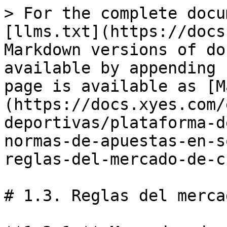
> For the complete docu
[llms.txt](https://docs
Markdown versions of do
available by appending 
page is available as [M
(https://docs.xyes.com/
deportivas/plataforma-d
normas-de-apuestas-en-s
reglas-del-mercado-de-c
# 1.3. Reglas del merca