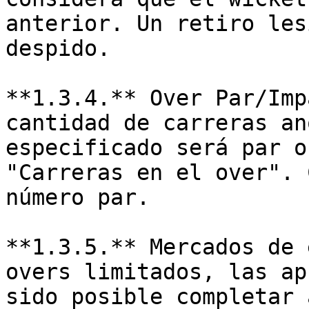
anterior. Un retiro les
despido.

**1.3.4.** Over Par/Imp
cantidad de carreras an
especificado será par o
"Carreras en el over". 
número par.

**1.3.5.** Mercados de 
overs limitados, las ap
sido posible completar 