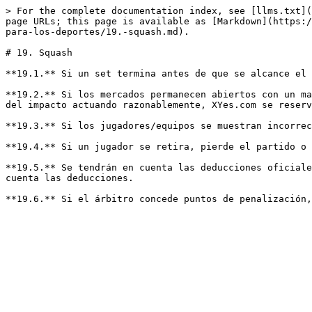
> For the complete documentation index, see [llms.txt](
page URLs; this page is available as [Markdown](https:/
para-los-deportes/19.-squash.md).

# 19. Squash

**19.1.** Si un set termina antes de que se alcance el 
**19.2.** Si los mercados permanecen abiertos con un ma
del impacto actuando razonablemente, XYes.com se reserv
**19.3.** Si los jugadores/equipos se muestran incorrec
**19.4.** Si un jugador se retira, pierde el partido o 
**19.5.** Se tendrán en cuenta las deducciones oficiale
cuenta las deducciones.
