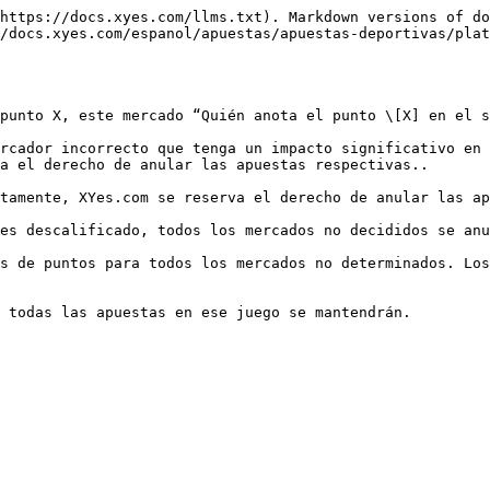
https://docs.xyes.com/llms.txt). Markdown versions of do
/docs.xyes.com/espanol/apuestas/apuestas-deportivas/pla
punto X, este mercado “Quién anota el punto \[X] en el s
rcador incorrecto que tenga un impacto significativo en 
a el derecho de anular las apuestas respectivas..

tamente, XYes.com se reserva el derecho de anular las ap
es descalificado, todos los mercados no decididos se anu
s de puntos para todos los mercados no determinados. Los