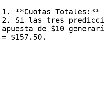
1. **Cuotas Totales:** 
2. Si las tres predicci
apuesta de $10 generarí