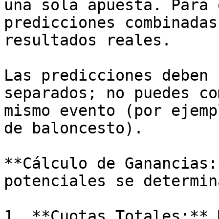
una sola apuesta. Para 
predicciones combinadas
resultados reales.

Las predicciones deben 
separados; no puedes co
mismo evento (por ejemp
de baloncesto).

**Cálculo de Ganancias:
potenciales se determin
1. **Cuotas Totales:** 