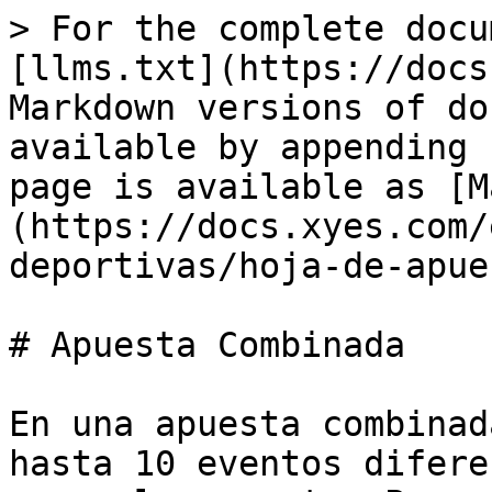
> For the complete docu
[llms.txt](https://docs
Markdown versions of do
available by appending 
page is available as [M
(https://docs.xyes.com/
deportivas/hoja-de-apue
# Apuesta Combinada

En una apuesta combinad
hasta 10 eventos difere