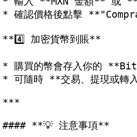
* 輸入 **MXN 金額** 或 
* 確認價格後點擊 **"Compr
**4️⃣ 加密貨幣到賬**

* 購買的幣會存入你的 **Bits
* 可隨時 **交易、提現或轉入
***

#### **💡 注意事項**
