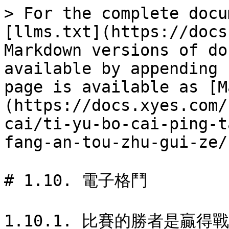
> For the complete docu
[llms.txt](https://docs
Markdown versions of do
available by appending 
page is available as [M
(https://docs.xyes.com/
cai/ti-yu-bo-cai-ping-t
fang-an-tou-zhu-gui-ze/
# 1.10. 電子格鬥

1.10.1. 比賽的勝者是贏得