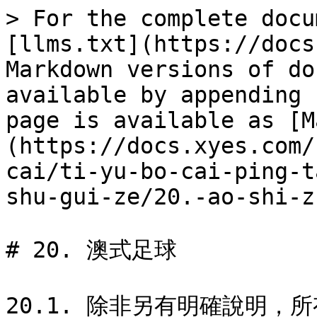
> For the complete docu
[llms.txt](https://docs
Markdown versions of do
available by appending 
page is available as [M
(https://docs.xyes.com/
cai/ti-yu-bo-cai-ping-t
shu-gui-ze/20.-ao-shi-z
# 20. 澳式足球

20.1. 除非另有明確說明，