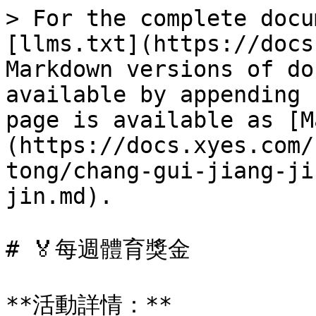
> For the complete docu
[llms.txt](https://docs
Markdown versions of do
available by appending 
page is available as [M
(https://docs.xyes.com/
tong/chang-gui-jiang-ji
jin.md).

# 🏅每週體育獎金

**活動詳情：**
