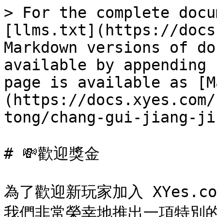
> For the complete docu
[llms.txt](https://docs
Markdown versions of do
available by appending 
page is available as [M
(https://docs.xyes.com/
tong/chang-gui-jiang-ji
# 💸歡迎獎金

為了歡迎新玩家加入 XYes.
我們非常榮幸地推出一項特別的