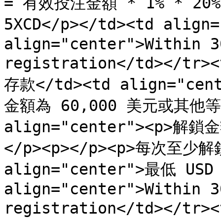
= 有效投注金額 * 1% * 20%
5XCD</p></td><td align
align="center">Within 3
registration</td></tr>
存款</td><td align="c
金額為 60,000 美元或其他等值
align="center"><p>解
</p><p></p><p>每次至少解鎖 
align="center">最低 USD 
align="center">Within 3
registration</td></tr>